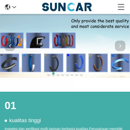
01
kualitas tinggi
Inspeksi dan verifikasi multi-lapisan berbasis kualitas.Perusahaan memiliki