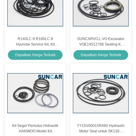
R140LC-9 R180LC-9
SUNCARVO.L.VO Excavator
Hyundai Service Kit, Kit
VOE14512788 Sealing Kit
Rekondisi Pompa Utama
Swing Motor Assy Bagian
Dapatkan Harga Terbaik
Dapatkan Harga Terbaik
XJBN-01780
Dalam Oil Seal Repair Kit
Kit Segel Pemutus Hidraulik
YY15V00015R460 Hydraulic
HANWOO Model Kit
Motor Seal untuk SK130-8