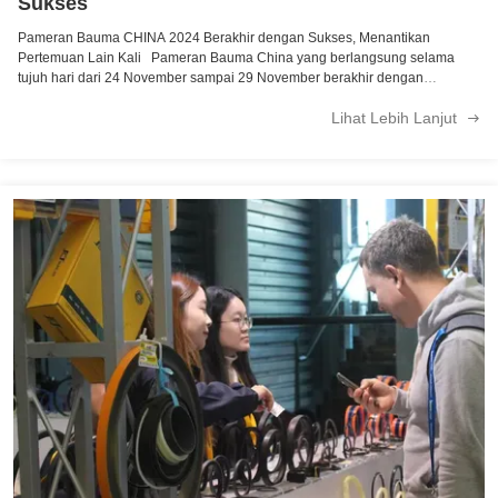
Sukses
Pameran Bauma CHINA 2024 Berakhir dengan Sukses, Menantikan
Pertemuan Lain Kali Pameran Bauma China yang berlangsung selama
tujuh hari dari 24 November sampai 29 November berakhir dengan
sukses!ingin mengucapkan terima kasih yang tulus kepada setiap teman
Lihat Lebih Lanjut
yang datang ke pameranKami telah menyaksikan pertukaran dan kerjasama
yang tak terhitung jumlahnya di sini, dan ini adalah kehormatan besar untuk
menghabiskan waktu yang indah ini dengan Anda.