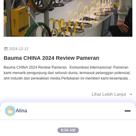
2024-12-12
Bauma CHINA 2024 Review Pameran
Bauma CHINA 2024 Review Pameran Komunikasi Internasional: Pameran
kami menarik pengunjung dari seluruh dunia, termasuk pelanggan potensial,
ahli industri dan perwakilan media.Pertukaran ini memberi kami kesempatan
kerja sama yang berharga. Tampilan Produk: Produk dan teknologi terbaru
yang kami pameran mendapat perhatian dan pujian luas. Negosiasi
Lihat Lebih Lanjut
Kerjasama: Selama pameran, kami melakukan negosiasi bisnis yang
mendalam dengan banyak perusahaan internasional, meletakkan dasar yang
kuat untuk kerja sama di masa depan.
Alina
Kontak Cepat
8:50 AM