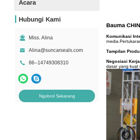
Acara
Hubungi Kami
Bauma CHIN
Komunikasi Int
Miss. Alina
media.Pertukara
Alina@suncarseals.com
Tampilan Produ
Negosiasi Kerj
86--14749308310
dasar yang kuat 
Ngobrol Sekarang