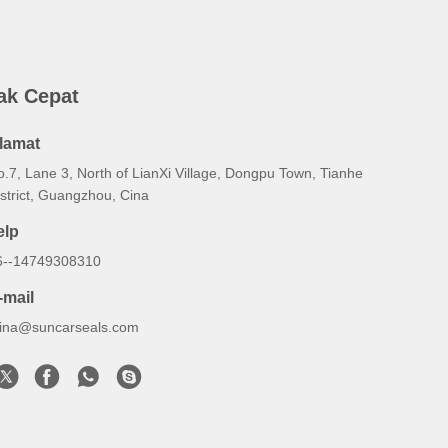
ak Cepat
lamat
.7, Lane 3, North of LianXi Village, Dongpu Town, Tianhe
strict, Guangzhou, Cina
elp
6--14749308310
-mail
lina@suncarseals.com