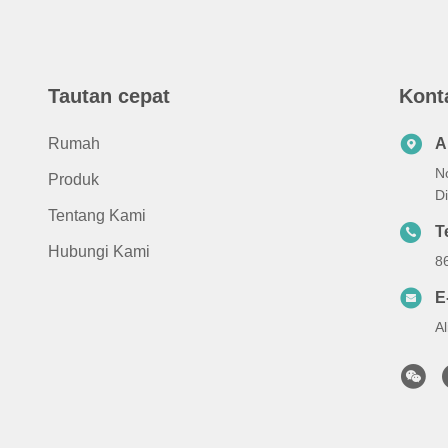
Tautan cepat
Kont
Rumah
A
No
Produk
Di
Tentang Kami
T
Hubungi Kami
8
E
A