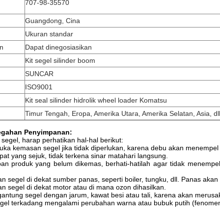
707-98-35570
Guangdong, Cina
Ukuran standar
n
Dapat dinegosiasikan
Kit segel silinder boom
SUNCAR
ISO9001
Kit seal silinder hidrolik wheel loader Komatsu
Timur Tengah, Eropa, Amerika Utara, Amerika Selatan, Asia, dl
egahan Penyimpanan:
egel, harap perhatikan hal-hal berikut:
ka kemasan segel jika tidak diperlukan, karena debu akan menempel
pat yang sejuk, tidak terkena sinar matahari langsung.
an produk yang belum dikemas, berhati-hatilah agar tidak menem
an segel di dekat sumber panas, seperti boiler, tungku, dll. Panas a
an segel di dekat motor atau di mana ozon dihasilkan.
ntung segel dengan jarum, kawat besi atau tali, karena akan merusak
gel terkadang mengalami perubahan warna atau bubuk putih (fenomen