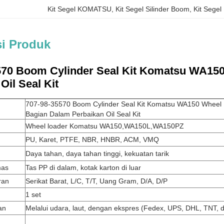
Kit Segel KOMATSU
, 
Kit Segel Silinder Boom
, 
Kit Sege
si Produk
570 Boom Cylinder Seal Kit Komatsu WA15
Oil Seal Kit
707-98-35570 Boom Cylinder Seal Kit Komatsu WA150 Wheel
Bagian Dalam Perbaikan Oil Seal Kit
Wheel loader Komatsu WA150,WA150L,WA150PZ
PU, Karet, PTFE, NBR, HNBR, ACM, VMQ
Daya tahan, daya tahan tinggi, kekuatan tarik
mas
Tas PP di dalam, kotak karton di luar
ran
Serikat Barat, L/C, T/T, Uang Gram, D/A, D/P
1 set
an
Melalui udara, laut, dengan ekspres (Fedex, UPS, DHL, TNT, dl