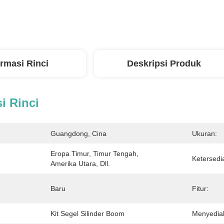
ormasi Rinci
Deskripsi Produk
i Rinci
Guangdong, Cina
Ukuran:
Eropa Timur, Timur Tengah, 
Ketersedi
Amerika Utara, Dll.
Baru
Fitur:
Kit Segel Silinder Boom
Menyedia