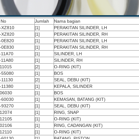
 No
Jumlah
Nama bagian
-XZ810
[1]
PERAKITAN SILINDER, LH
-XZ820
[1]
PERAKITAN SILINDER, RH
-0E820
[1]
PERAKITAN SILINDER, LH
-0E830
[1]
PERAKITAN SILINDER, RH
-11A70
[1]
SILINDER, LH
-11A80
[1]
SILINDER, RH
11015
[2]
O-RING (KIT)
-55080
[1]
BOS
-11130
[2]
SEAL, DEBU (KIT)
-11380
[1]
KEPALA, SILINDER
-06030
[1]
BOS
-60030
[1]
KEMASAN, BATANG (KIT)
-93270
[1]
SEAL, DEBU (KIT)
-12074
[1]
RING, SNAP
-12105
[1]
O-RING (KIT)
-02106
[1]
RING, CADANGAN (KIT)
12110
[1]
O-RING (KIT)
-60130
[1]
BATANG, PISTON