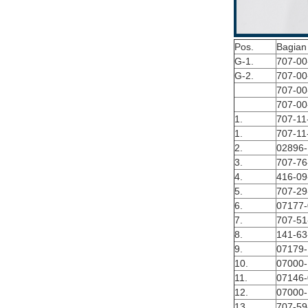
Pos.
Bagian
G-1.
707-00
G-2.
707-00
707-00
707-00
1.
707-11
1.
707-11
2.
02896-
3.
707-76
4.
416-09
5.
707-29
6.
07177
7.
707-51
8.
141-63
9.
07179
10.
07000
11.
07146
12.
07000-
13.
707-59