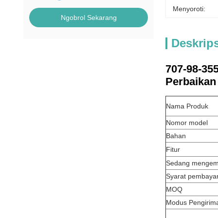
Menyoroti:
Ngobrol Sekarang
Deskrip
707-98-35
Perbaikan 
Nama Produk
Nomor model
Bahan
Fitur
Sedang menge
Syarat pembaya
MOQ
Modus Pengirim