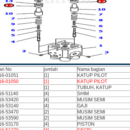
an No
jumlah
Nama bagian
16-01051
[1]
KATUP PILOT
16-01050
[1]
KATUP PILOT
[1]
TUBUH, KATUP
16-51140
[4]
SHIM
16-53420
[4]
MUSIM SEMI
16-53140
[4]
GAJI
16-53470
[2]
MUSIM SEMI
16-53590
[2]
MUSIM SEMI
16-53170
[4]
PISTON