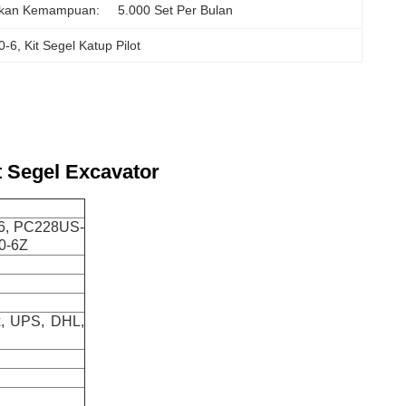
kan Kemampuan:
5.000 Set Per Bulan
0-6
, 
Kit Segel Katup Pilot
t Segel Excavator
6, PC228US-
0-6Z
x, UPS, DHL,