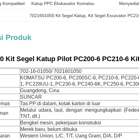
g Kompatibel:
Katup PPC Ekskavator Komatsu
Menyedia
7021601050 Kit Segel Katup
, 
Kit Segel Excavator PC21
si Produk
 Kit Segel Katup Pilot PC200-6 PC210-6 Ki
702-16-01050/ 7021601050
KOMATSU PC200-6, PC200SC-6, PC210-6, PC220-
1, PC228UU-1, PC230-6, PC240-6K, PC250-6, PC30
Guangdong, Cina
SUNCAR
emas
Tas PP di dalam, kotak karton di luar
Melalui udara, laut, dengan mengungkapkan (Fede
iman
TNT, dll.)
Bengkel mesin, pekerjaan konstruksi
Merek baru, belum dibuka
aran
Western Union, L/C, T/T, Uang Gram, D/A, D/P