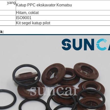
n yang
Katup PPC ekskavator Komatsu
Hitam, coklat
ISO9001
Kit segel katup pilot
k: