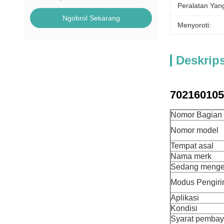
Peralatan Yan
Ngobrol Sekarang
Menyoroti:
Deskrip
7021601050
Nomor Bagian
Nomor model
Tempat asal
Nama merk
Sedang meng
Modus Pengir
Aplikasi
Kondisi
Syarat pembay