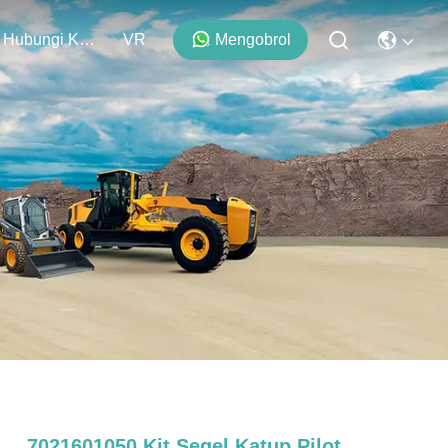
Hubungi Kami
VR
Mengobrol
7021601050 Kit Segel Katup Pilot